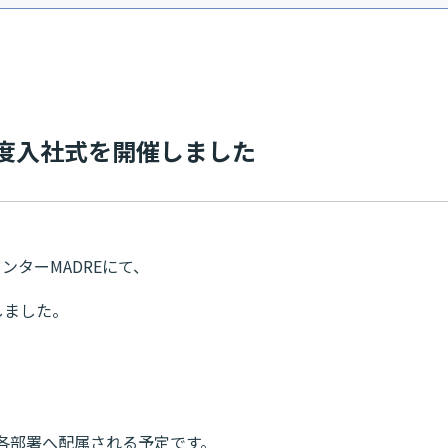
入社式を開催し ま し た
センターMADREにて、
しました。
各部署へ配属される予定です。