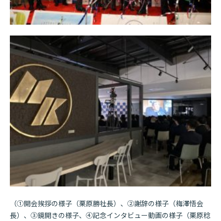
（①開会挨拶の様子（栗原勝社長）、②謝辞の様子（梅澤悟会
長）、③鏡開きの様子、④記念インタビュー動画の様子（栗原稔