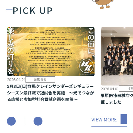
PICK UP
2026.04.24
お知らせ
5月3日(日)群馬クレインサンダーズレギュラー
2026.04.01
採
シーズン最終戦で冠試合を実施 ～光でつなが
栗原医療器械店グ
る応援と参加型社会貢献企画を開催～
催し ま し た
VIEW MORE