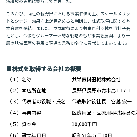
療環境の実現に寄与してきました。
このたび、両社の長野県における事業価値向上、スケールメリッ
トとシナジー効果向上が見込めると判断し、株式取得に関する基
本合意を締結しました。株式取得により共栄医科器械を当社子会
社とし、今後もグループ一体的な戦略のもと事業を展開、より一
層の地域医療の発展と現場の業務効率化に貢献してまいります。
■株式を取得する会社の概要
（１）名称
共栄医科器械株式会社
（２）本店所在地
長野県長野市青木島1-17-1
（３）代表者の役職・氏名
代表取締役社長 宮越 宏一
（４）事業内容
医療用品・医療用器械器具の
（５）資本金
10,000千円
（６）設立年月日
昭和51年５月10日