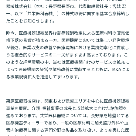
器械株式会社（本社：長野県長野市、代表取締役社長：宮越 宏
一、以下「共栄医科器械」）の株式取得に関する基本合意締結し
たことをお知らせします。
昨今、医療機器販売業界は診療報酬改定による医療材料の販売価
格下落の影響が強まる一方、医療機関においては厳しい経営環境
が続き、医業収支の改善や医療現場における業務効率化に貢献し
うる複合的なサービスのニーズがますます高まっております。こ
のような経営環境の中、当社は医療機関向けのサービスの拡充に
よって医療機関の経営や業務改善に貢献するとともに、M&Aによ
る事業規模拡大を推進してまいります。
栗原医療器械店は、関東および信越エリアを中心に医療機器販売
事業を展開。介護･福祉事業の成長と収益拡大に向けた諸施策を
進めております。共栄医科器械については、長野県を地盤とする
医療機器ディーラーであり、一般の医療材料に加え整形外科や血
管内治療等に関する専門分野の製品を取り扱い、より充実した医