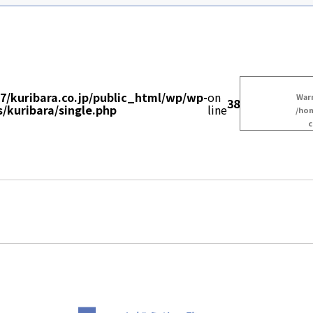
/kuribara.co.jp/public_html/wp/wp-
on
War
38
/kuribara/single.php
line
/hom
c