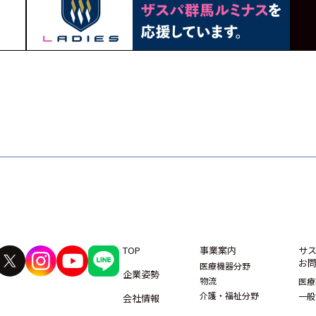
TOP
事業案内
サ
お
医療機器分野
企業姿勢
物流
医療
介護・福祉分野
一般
会社情報