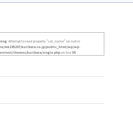
ning
: Attempt to read property "cat_name" on null in
e/mk195207/kuribara.co.jp/public_html/wp/wp-
ontent/themes/kuribara/single.php
on line
39