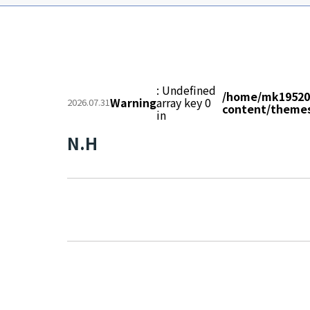
: Undefined
/home/mk195207
Warning
array key 0
2026.07.31
content/themes
in
N.H