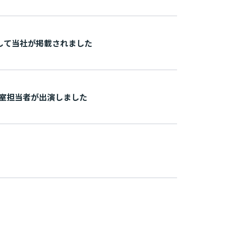
社が掲載さ れ ま し た
当者が出演 し ま し た