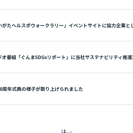
いがたヘルスポウォークラリー」イベントサイトに協力企業として当
ラジオ番組「ぐんまSDGsリポート」に当社サステナビリティ推進室担
周年式典の様子が取り上げら れ ま し た
1
2