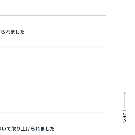
 ま し た
て取り上げられ ま し た