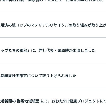
用済み紙コップのマテリアルリサイクルの取り組みが取り上げら れ
プたちの素顔」に、弊社代表・栗原勝が出演 し ま し た
経営計画策定について取り上げら れ ま し た
新聞の 群馬地域紙面 にて、おおた553健康プロジェクトについ