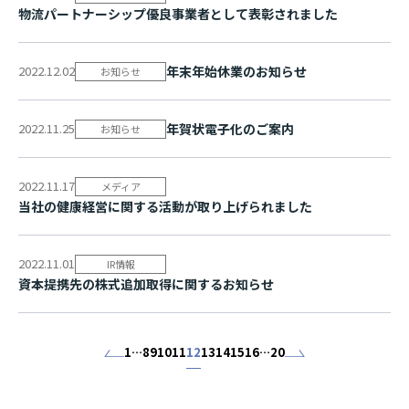
物流パートナーシップ優良事業者として表彰さ れ ま し た
2022.12.02
年末年始休業のお知らせ
お知らせ
2022.11.25
年賀状電子化のご案内
お知らせ
2022.11.17
メディア
当社の健康経営に関する活動が取り上げら れ ま し た
2022.11.01
IR情報
資本提携先の株式追加取得に関するお知らせ
投
1
…
8
9
10
11
12
13
14
15
16
…
20
稿
の